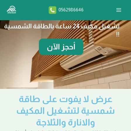
طي
Main
0562986646
Menu
حتوى
تشغيل مكيف 24 ساعة بالطاقة الشمسية
!!
أحجز الآن
عرض لا يفوت على طاقة
شمسية لتشغيل المكيف
والانارة والثلاجة